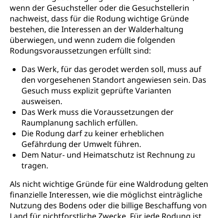
Sekundarschule
wenn der Gesuchsteller oder die Gesuchstellerin
Stipendien Universität Luzern unilu
Universität
Gesundheitsmittelschule
nachweist, dass für die Rodung wichtige Gründe
Schulpflicht
Finanzielle Unterstützung für Ausbildung
Technische Hochschule, Studium,
bestehen, die Interessen an der Walderhaltung
Informatikmittelschule
Hochschulstudium, Universitätsstudium,
Pflege HF oder Studium Pflege FH
Kindergarten & Basisstufe
überwiegen, und wenn zudem die folgenden
universitäre Ausbildung, akademische Ausbildung,
Wirtschaftsmittelschule
Rodungsvoraussetzungen erfüllt sind:
Fachstelle Stipendien (beruf.lu.ch)
Hochschulbildung, Hochschule, universitäre
Förderangebote
FMS und Vollzeitschulen mit BM
Hochschule, Bachelor, Master, Doktorat,
Das Werk, für das gerodet werden soll, muss auf
Studienbeiträge Höhere Berufsbildung
Sonderschulung
Weiterbildung, Forschung, Entwicklung,
den vorgesehenen Standort angewiesen sein. Das
Dienstleistungen, Hochschule Luzern,
Finanzielle Unterstützung Pädagogische
Musikschulen
Gesuch muss explizit geprüfte Varianten
Fachhochschule Zentralschweiz, HSLU,
Hochschule PHLU
Pädagogische Hochschule Luzern, PH Luzern, UniLU,
ausweisen.
Schulferien
swissuniversities (Dachorganisation der Schweizer
Das Werk muss die Voraussetzungen der
Stipendien Hochschule Luzern hslu
Hochschulen)
Früherziehung
Raumplanung sachlich erfüllen.
Die Rodung darf zu keiner erheblichen
Schuldienste
swissuniversities
Vorschule
Gefährdung der Umwelt führen.
Betreuungsangebote
Dem Natur- und Heimatschutz ist Rechnung zu
Universität Luzern
Kindergarten, Kinderkrippe, Krippe, Kinderhort,
Kindertagesstätte, Spielgruppe, Tagesmutter,
tragen.
Schulliste
Fachstelle Hochschulbildung
Freiwilliges Kindergarten Jahr
Als nicht wichtige Gründe für eine Waldrodung gelten
Heilpädagogische Schulen
finanzielle Interessen, wie die möglichst einträgliche
Kinderbetreuung
Freiwilliger Schulsport
Nutzung des Bodens oder die billige Beschaffung von
Freiwilliges Kindergarten Jahr
Gesundheit und Soziales
Land für nichtforstliche Zwecke. Für jede Rodung ist