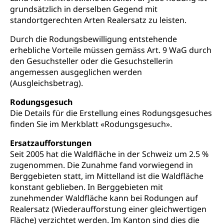
grundsätzlich in derselben Gegend mit
Frühe Sprachförderung
standortgerechten Arten Realersatz zu leisten.
Konsumentenschutz
Kindergarten & Basisstufe
Durch die Rodungsbewilligung entstehende
Konsumentenrechte, Produktsicherheit,
Frühe Förderung
Preisüberwachung, Preisüberwacher,
erhebliche Vorteile müssen gemäss Art. 9 WaG durch
Konsumentenorganisation, parallele Einfuhr,
den Gesuchsteller oder die Gesuchstellerin
regionale Erschöpfung, nationale Erschöpfung,
angemessen ausgeglichen werden
internationale Erschöpfung, Preisabsprache, Kartell,
(Ausgleichsbetrag).
Cassis-deDijon-Prinzip
Rodungsgesuch
Lebensmittelkontrolle und
Krankenversicherung
Die Details für die Erstellung eines Rodungsgesuches
Verbraucherschutz
finden Sie im Merkblatt «Rodungsgesuch».
Unfallversicherung, Berufsunfallversicherung,
Krankheit, Unfall, Prämienverbilligung,
Ersatzaufforstungen
Krankenkasse
Seit 2005 hat die Waldfläche in der Schweiz um 2.5 %
zugenommen. Die Zunahme fand vorwiegend in
Krankenversicherung (WAS Luzern)
Lebensmittelsicherheit
Berggebieten statt, im Mittelland ist die Waldfläche
Prämienverbilligung (WAS Luzern)
sichere Lebensmittel, Lebensmittelkontrolle,
konstant geblieben. In Berggebieten mit
Lebensmittelhygiene, Produktesicherheit
zunehmender Waldfläche kann bei Rodungen auf
Obligatorische Krankenversicherung (WAS
Realersatz (Wiederaufforstung einer gleichwertigen
Luzern)
Trinkwasser
Prävention
Fläche) verzichtet werden. Im Kanton sind dies die