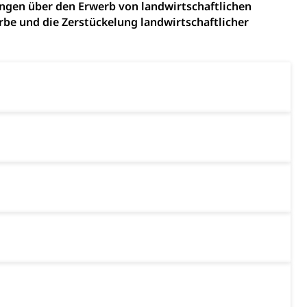
ngen über den Erwerb von landwirtschaftlichen
be und die Zerstückelung landwirtschaftlicher
ion, Tabakprävention, Primärprävention,
ndheitsförderung
Prävention (Polizei)
icherung, Krankenversicherung, Unfallversicherung,
(WAS Luzern)
Existenzsicherung - Sozialhilfe
sicherung (WAS Luzern)
gigkeit, Suchtkrankheit, Drogenabhängige,
ientendossier
Pensionskasse, erste Säule, zweite Säule, dritte Säule,