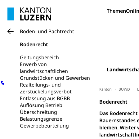
Hochschule Luze
(Dachorganisati
Themen
Onlin
swissunivers
Vorschule
Boden- und Pachtrecht
Kindergarten, Ki
Kinderbetre
Bodenrecht
Frühe Förde
Geltungsbereich
Gesundheit und 
Erwerb von
Landwirtscha
landwirtschaftlichen
Konsumenten
Grundstücken und Gewerben
Konsumentenrech
Realteilungs- und
Erschöpfung, nat
Kanton
BUWD
L
Zerstückelungsverbot
Entlassung aus BGBB
Bodenrecht
Lebensmittel
Krankenversi
Auflösung Betrieb
Überschreitung
Das Bodenrecht 
Unfallversicheru
Belastungsgrenze
Bauernstandes e
Gewerbebeurteilung
Krankenversi
Lebensmittels
bleiben. Weiter 
landwirtschaftl
Obligatorisc
sichere Lebensmi