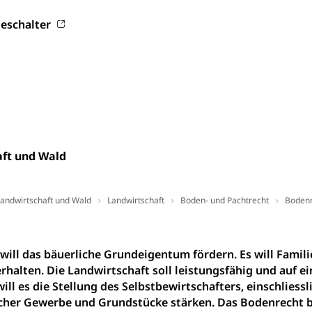
rn, Fachhochschule Zentralschweiz, HSLU, Pädagogische Hochschul
on der Schweizer Hochschulen)
eschalter
ities
Universität Luzern
Fachstelle Hochschulbildung
nderkrippe, Krippe, Kinderhort, Kindertagesstätte, Spielgruppe, Ta
uung
Freiwilliges Kindergarten Jahr
Frühe Sprachförd
rung
Soziales
ft und Wald
schutz
te, Produktsicherheit, Preisüberwachung, Preisüberwacher, Konsu
ionale Erschöpfung, internationale Erschöpfung, Preisabsprache, K
andwirtschaft und Wald
Landwirtschaft
Boden- und Pachtrecht
Bodenr
kontrolle und Verbraucherschutz
cherung
will das bäuerliche Grundeigentum fördern. Es will Famil
ng, Berufsunfallversicherung, Krankheit, Unfall, Prämienverbillig
rhalten. Die Landwirtschaft soll leistungsfähig und auf 
cherung (WAS Luzern)
Prämienverbilligung (WAS Luzern
icherheit
will es die Stellung des Selbstbewirtschafters, einschliess
icher Gewerbe und Grundstücke stärken. Das Bodenrecht 
he Krankenversicherung (WAS Luzern)
Kranken- und Unf
ttel, Lebensmittelkontrolle, Lebensmittelhygiene, Produktesicherh