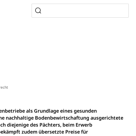
e Luzern, PH Luzern, UniLU, swissuniversities
gesmutter, Freiwilliges Kindergarten Jahr
erung
Kindergarten & Basisstufe
mentenorganisation, parallele Einfuhr, regionale
artell, Cassis-deDijon-Prinzip
echt
ienbetriebe als Grundlage eines gesunden
ung, Krankenkasse
eine nachhaltige Bodenbewirtschaftung ausgerichtete
)
lich diejenige des Pächters, beim Erwerb
bekämpft zudem übersetzte Preise für
allversicherung
eit