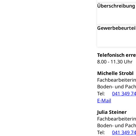
Hilflosenentsch
Überschreibung
Hilfslosenen
Behinderung
Informations
Körperbehinderu
Gewerbebeurtei
IV-Leistunge
Inklusion im
Kultur und Medi
Telefonisch erre
8.00 - 11.30 Uhr
Archive und B
Michelle Strobl
Bücher, Bundesa
Fachbearbeiteri
Boden- und Pach
Staatsarchiv
Kulturelle Ein
Tel:
041 349 74
Museen, Theater
E-Mail
Julia Steiner
Dienststelle 
Kulturförderu
Fachbearbeiteri
Kulturpolitik, S
Boden- und Pach
Förderung, Kult
Tel:
041 349 74
Theater/Tanz, M