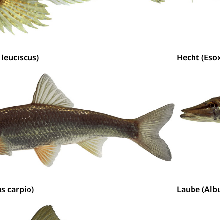
 leuciscus)
Hecht (Esox
s carpio)
Laube (Alb