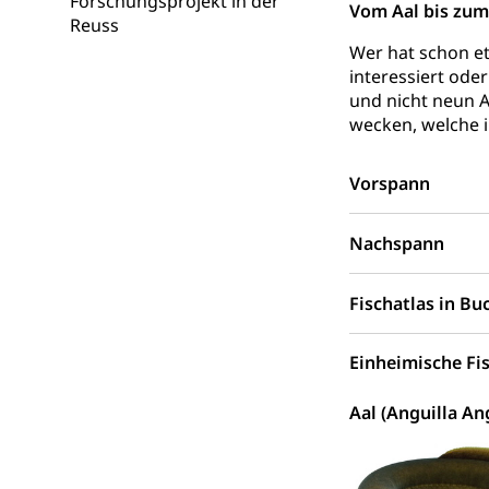
Forschungsprojekt in der
Vom Aal bis zum
Reuss
Wasserverso
Waffen
Wer hat schon et
interessiert ode
Waffenerwerbssc
und nicht neun Au
wecken, welche 
Waffen, Spre
Zivildienst
Militärdienst
Vorspann
Bundesamt fü
Zivilschutz
Nachspann
Schutzdienstpfl
Zivilschutz
Fischatlas in B
Staat und Recht
Einheimische Fi
Gleichstellun
Aal (Anguilla Ang
Diskriminierung
Gleichstellu
Zivilverfahren