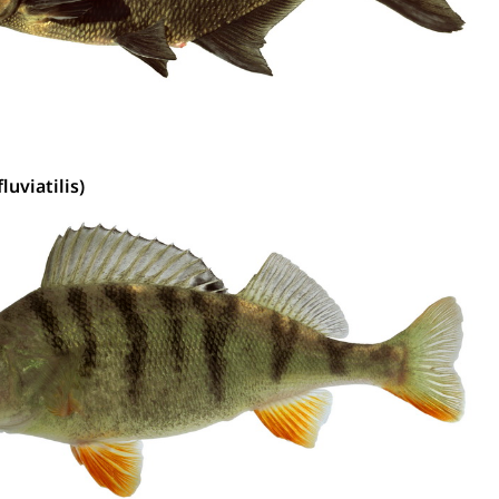
fluviatilis)
Energiequelle, Windenergie, Wasserkraft, Sonnenenergie,
fekt