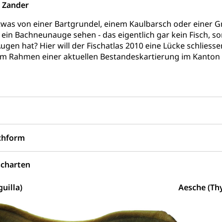
 Zander
rgung
was von einer Bartgrundel, einem Kaulbarsch oder einer Gr
r ein Bachneunauge sehen - das eigentlich gar kein Fisch, 
hein, Waffenschein, Waffenbüro, Waffentragen, Selbstverteidigu
gen hat? Hier will der Fischatlas 2010 eine Lücke schliessen
im Rahmen einer aktuellen Bestandeskartierung im Kanto
ngstoffe und Pyrotechnik
r Zivildienst ZIVI
Erwerbsausfallentschädigung (WAS L
icht, Schutzraum, Schutzraumbaupflicht
uchform
scharten
g von Frau und Mann
uilla)
Aesche (Th
, Gleichstellungsbüro, Mobbing
ng aller Geschlechter und Lebensformen
Gleichstellung