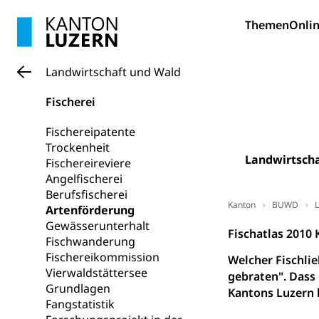
Hunde
Bestattung, Beer
Themen
Onlin
Ärztliche To
Landwirtschaft und Wald
Sicherheit
Fischerei
Armee
Fischereipatente
Militär, Militärd
Trockenheit
Wehrpflichtersa
Landwirtscha
Fischereireviere
Angelfischerei
Militär
Sch
Bevölkerungs
Berufsfischerei
Kanton
BUWD
L
Katastrophenschu
Artenförderung
Gewässerunterhalt
Fischatlas 2010
Kantonaler 
Polizei
Fischwanderung
Fischereikommission
Welcher Fischlie
Ordnungskräfte,
Vierwaldstättersee
gebraten". Dass 
Grundlagen
Kantons Luzern 
Polizei
Versorgung
Fangstatistik
Vorratshaltung, 