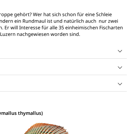
oppe gehört? Wer hat sich schon für eine Schleie
sondern ein Rundmaul ist und natürlich auch nur zwei
ng
. Er will Interesse für alle 35 einheimischen Fischarten
n Luzern nachgewiesen worden sind.
uzern)
ymallus thymallus)
 Menschen mit Behinderungen