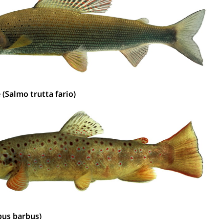
Konkursämter
sche Parteien, Grundfreiheiten, Pluralismus
 (Salmo trutta fario)
 Vermögenssteuer, Verrechnungssteuer, Quellensteuer,
, Kirchensteuer, Gewerbesteuer, Vergnügungssteuer,
- und Kapitalsteuer
ion
ehrsamt
Beschwerdestelle Spitäler
bus barbus)