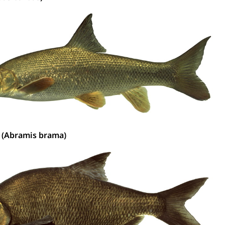
ierung
rauszug, Kriminalität
PD)
schutz
tzbehörden im Kanton Luzern
(Abramis brama)
schutz (GEO-Portal rawi)
Boden