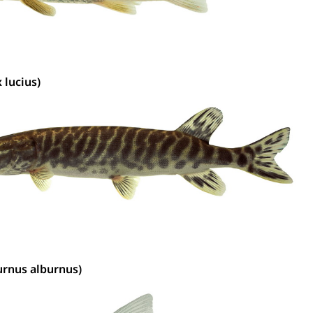
 lucius)
urnus alburnus)