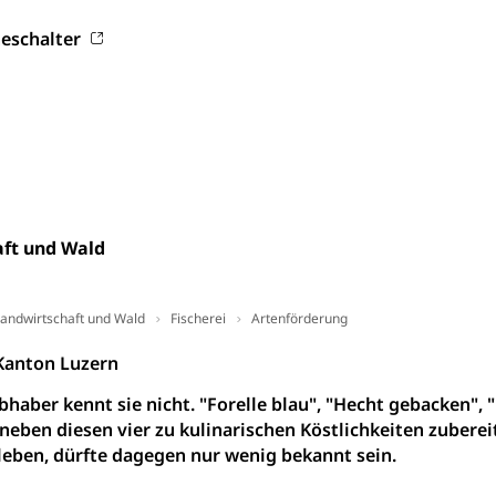
digung, Testament, Erbrecht, Erbschaft, Todesschein, Todesanzeige
eschalter
desbescheinigung
ienst, Militärdienstpflicht, Wehrpflicht, Berufssoldat, Militärdiens
tz, Wehrpflichtersatzabgabe
ft und Wald
weizer Armee
Erwerbsausfallentschädigung (WAS Luzer
schutz
andwirtschaft und Wald
Fischerei
Artenförderung
tz, Katastrophenhilfe, Polizei, Feuerwehr, Gesundheitswesen, tec
 Kanton Luzern
Führungsstab
bhaber kennt sie nicht. "Forelle blau", "Hecht gebacken", 
 Sicherheit, öffentliche Ordnung
neben diesen vier zu kulinarischen Köstlichkeiten zuberei
leben, dürfte dagegen nur wenig bekannt sein.
Vorrat