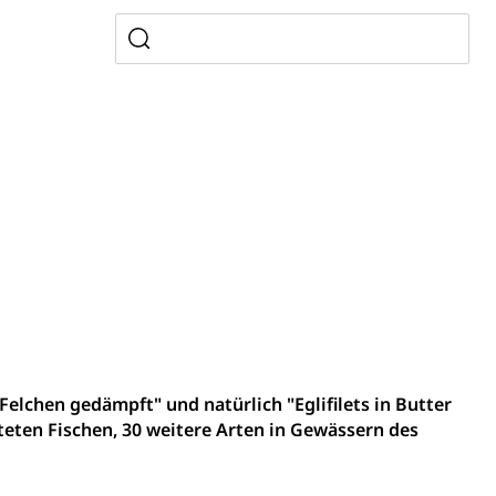
, Zivilstandsamt, Erben, Erbenliste
tverweigerer, Dienstverweigerer, Militärdienstverweigerung,
n)
hnische Betriebe, Alarmierung, Sirenentest
"Felchen gedämpft" und natürlich "Eglifilets in Butter
teten Fischen, 30 weitere Arten in Gewässern des