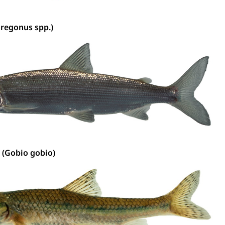
chaft rawi
oregonus spp.)
 (Gobio gobio)