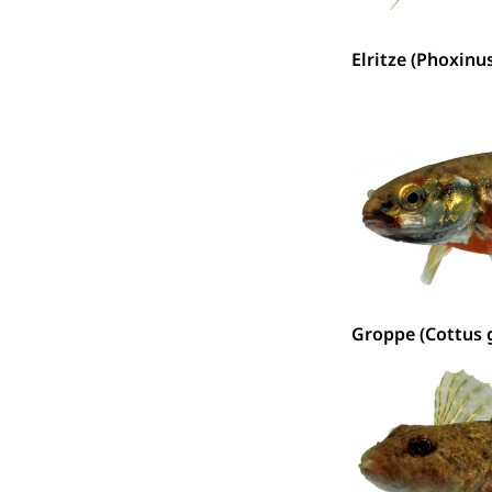
Raumdatenp
Elritze (Phoxinu
Groppe (Cottus 