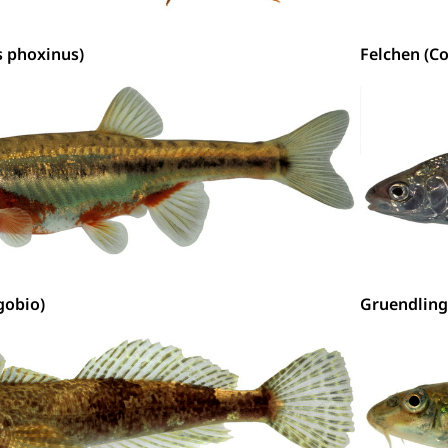
ool
Richtplanung Kanton Luzern (ARE)
Raum und Wirts
s phoxinus)
Felchen (C
gobio)
Gruendling