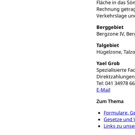
Fach- & Wirt
Schulpflicht, S
Fläche in das S
Psychomotorik, 
Rechnung getrag
Gymnasien & 
Verkehrslage und
Kantonale S
Stipendien un
Gesundheits
Berggebiet
Sonderschul
Studienbeihilfe
Bergzone IV, Berg
Heilpädagogi
Stipendien U
Universität
Talgebiet
Hügelzone, Talz
Fachstelle St
Technische Hoch
Hochschulbildung
Yael Grob
Finanzielle 
Hochschule Luze
Spezialisierte Fa
(Dachorganisati
Direktzahlungen
Tel: 041 34978 66
swissunivers
Vorschule
E-Mail
Kindergarten, Ki
Zum Thema
Kinderbetre
Formulare, G
Frühe Förde
Gesetze und
Gesundheit und 
Links zu unse