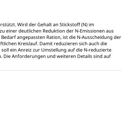
gesmutter, Freiwilliges Kindergarten Jahr
stützt. Wird der Gehalt an Stickstoff (N) im
s zu einer deutlichen Reduktion der N-Emissionen aus
erung
Kindergarten & Basisstufe
n Bedarf angepassten Ration, ist die N-Ausscheidung der
ftlichen Kreislauf. Damit reduzieren sich auch die
 soll ein Anreiz zur Umstellung auf die N-reduzierte
 Die Anforderungen und weiteren Details sind auf
mentenorganisation, parallele Einfuhr, regionale
artell, Cassis-deDijon-Prinzip
ung, Krankenkasse
)
allversicherung
eit