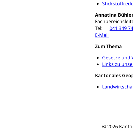
Trinkwasser
Prävention
Stickstoffred
Gesundheitsvors
Annatina Bühle
Sekundärprävent
Fachbereichsleit
Tel:
041 349 74
Darmkrebsvo
Soziale Sicher
E-Mail
Suchtpräven
Sozialversicheru
Invalidenversich
Zum Thema
Gesetze und
Kranken- und 
Sucht und Dr
Links zu unse
Soziales und 
Drogenabhängigk
Drogensüchtige,
Kantonales Geop
Invalidenver
Fachstelle S
Gesundheitsv
Landwirtscha
Gesundheitsverso
Gesundheits
AHV / IV
Altersrente, Inv
Hilflosenentsch
© 2026 Kanto