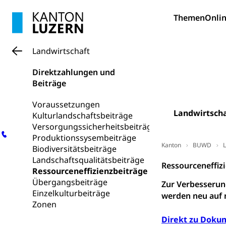
Fremdsprache
Studium, Hochsc
Berufsabschl
Themen
Onlin
Information
Campus Hor
Mittelschulen
Berufslehre (
Pädagogische
Gymnasium, Hand
Landwirtschaft
Informatikmitte
Berufsmaturi
und Vollzeitsch
Direktzahlungen und
Beiträge
Berufsbildung
Obligatorische
Voraussetzungen
Fach- & Wirt
Schulpflicht, S
Landwirtscha
Psychomotorik, 
Kulturlandschaftsbeiträge
Gymnasien & 
Versorgungssicherheitsbeiträge
Kantonale S
Stipendien un
Produktionssysembeiträge
Gesundheits
Kanton
BUWD
L
Biodiversitätsbeiträge
Sonderschul
Studienbeihilfe
Landschaftsqualitätsbeiträge
Ressourceneffiz
Heilpädagogi
Ressourceneffizienzbeiträge
Stipendien U
Universität
Übergangsbeiträge
Zur Verbesserun
Fachstelle St
Technische Hoch
Einzelkulturbeiträge
werden neu auf 
Hochschulbildung
Zonen
Finanzielle 
Hochschule Luze
Direkt zu Doku
(Dachorganisati