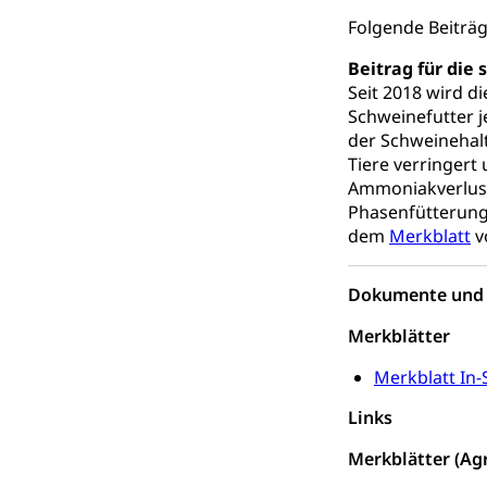
Folgende Beiträ
swissunivers
Vorschule
Beitrag für die
Kindergarten, Ki
Seit 2018 wird d
Schweinefutter j
Kinderbetre
der Schweinehalt
Frühe Förde
Tiere verringert 
Gesundheit und 
Ammoniakverluste
Phasenfütterung
Konsumenten
dem
Merkblatt
v
Konsumentenrech
Erschöpfung, nat
Dokumente und 
Lebensmittel
Krankenversi
Merkblätter
Unfallversicheru
Merkblatt In-
Krankenversi
Lebensmittels
Links
Obligatorisc
sichere Lebensmi
Merkblätter (Ag