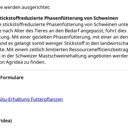
ge werden ausgerichtet:
ities
Universität Luzern
Fachstelle Hochschulbildung
 stickstoffreduzierte Phasenfütterung von Schweinen
nderkrippe, Krippe, Kinderhort, Kindertagesstätte, Spielgruppe, Ta
ie stickstoffreduzierte Phasenfütterung von Schweinen unter
e nach Alter des Tieres an den Bedarf angepasst, führt die
uung
Freiwilliges Kindergarten Jahr
Frühe Sprachförd
ung. Mit einer gezielten Phasenfütterung, mit einer an de
rung
und es gelangt somit weniger Stickstoff in den landwirtscha
Soziales
. Mit einem zeitlich limitierten Ressourceneffizienzbeitrag
 in der Schweizer Mastschweinehaltung angeboten werden.
schutz
on Agridea zu finden.
te, Produktsicherheit, Preisüberwachung, Preisüberwacher, Konsu
ionale Erschöpfung, internationale Erschöpfung, Preisabsprache, K
Formulare
kontrolle und Verbraucherschutz
cherung
ng, Berufsunfallversicherung, Krankheit, Unfall, Prämienverbillig
Situ-Erhaltung Futterpflanzen
cherung (WAS Luzern)
Prämienverbilligung (WAS Luzern
icherheit
he Krankenversicherung (WAS Luzern)
Kranken- und Unf
ttel, Lebensmittelkontrolle, Lebensmittelhygiene, Produktesicherh
ridea)