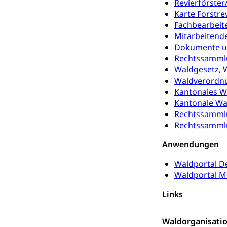
Revierförster
Olympiateam
Tiere
Karte Forstre
Fachbearbeit
Sportförder
Haustiere, Heimt
Mitarbeitende
Dokumente u
Tierschutz
Todesfall
Rechtssammlu
Hunde
Bestattung, Beer
Waldgesetz,
Waldverordn
Ärztliche To
Kantonales W
Kantonale W
Sicherheit
Rechtssamml
Rechtssamml
Armee
Anwendungen
Militär, Militärd
Wehrpflichtersa
Waldportal D
Waldportal M
Militär
Sch
Bevölkerungs
Links
Katastrophenschu
Waldorganisati
Kantonaler 
Polizei