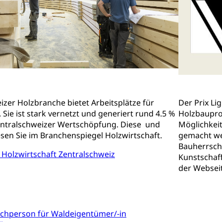
entitätskarte
Strassenverkehrsamt (Führerausweis, Fah
aatsangehörigkeit, Staatsbürgerschaft, Bürgerrecht, Erwerb des Bü
erfahren
gen
 Geburtsschein, Geburtsanzeige
gen (WAS Luzern)
Schwangerschaft / Geburt (gruezi.lu.c
gendliche
desschutz, Jugendschutz
izer Holzbranche bietet Arbeitsplätze für
Der Prix L
Sie ist stark vernetzt und generiert rund 4.5 %
Holzbaupro
Jugendförderung
Psychische Gesundheit
IV für Kinder
eheim
ntralschweizer Wertschöpfung. Diese und
Möglichkeit
esen Sie im Branchenspiegel Holzwirtschaft.
gemacht we
alexterne Pflege, Spitex
Bauherrsch
Holzwirtschaft Zentralschweiz
Angehörige
Pflegeheimliste und freie Pflegeplätze
Bet
Kunstschaff
der Websei
enst, Seelsorge, Religionsgemeinschaft
falt Im Kanton Luzern (unilu)
Religion (gruezi.lu.ch)
ten, Schulsport, Spitzensport, Breitensport, Jugend und Sport, Spor
chperson für Waldeigentümer/-in