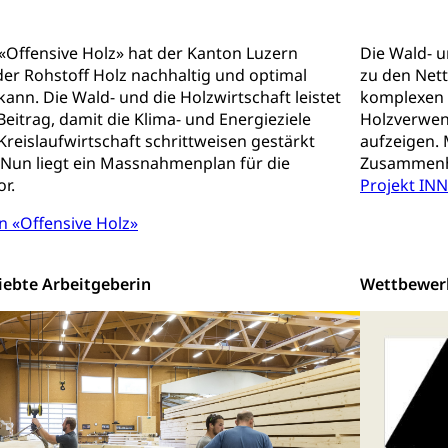
rieb und Unterhalt LU, OW, NW, ZG)
Strassenverkehrsam
«Offensive Holz» hat der Kanton Luzern
Die Wald- u
der Rohstoff Holz nachhaltig und optimal
zu den Nett
ann. Die Wald- und die Holzwirtschaft leistet
komplexen 
Beitrag, damit die Klima- und Energieziele
Holzverwen
Kreislaufwirtschaft schrittweisen gestärkt
aufzeigen. 
Nun liegt ein Massnahmenplan für die
Zusammenh
he, Partnerschaft, Tod, Zivilstandsamt, Zivilstandsregiste
r.
Projekt I
esen
 «Offensive Holz»
ptiveltern, Adoptionsvermittlung, Adoptionsverfahren, elterliche G
iebte Arbeitgeberin
Wettbewerb
willigungen
ewilligung, Aufenthalt, Niederlassung, Wohnsitz
ation
 Bescheinigungen
itätskarte, Visum, Geburtsurkunde
 Fischereiausweis
Strafregisterauszug bestellen
Waffe