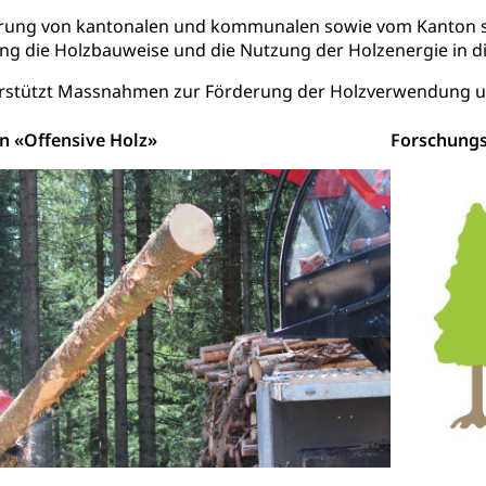
Kultur
Kunst & Kultur (Luzern Tourismus)
ng
ierung von kantonalen und kommunalen sowie vom Kanton 
g die Holzbauweise und die Nutzung der Holzenergie in di
prachförderung, Denkmalpflege, kulturelles Angebot, Kulturerbe, k
urausschreibungen, Kulturpreis, Werkbeitrag, Produktionsbeitrag
rstützt Massnahmen zur Förderung der Holzverwendung un
usik, Entwicklung, Programmbeiträge, Filmförderung, Regionale F
r, Kulturgesuche, Kulturvermittlung
 «Offensive Holz»
Forschung
ung und Vermittlung
Angebote für Schulklassen
Zentr
fentlicher Verkehr
 Zugverkehr, Bahnverkehr, Transportmittel, öffentlicher Verkehr
bund Luzern VVL
Öffentlicher Verkehr Luzern Mobil
innenschifffahrt, Seeschifffahrt, Flussschifffahrt
(Strassenverkehrsamt)
stwagenverkehr, Schwerverkehr, leistungsabhängige Schwerverkehr
r