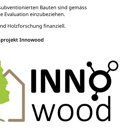
subventionierten Bauten sind gemäss
e Evaluation einzubeziehen.
ulturelles Erbe, Nachwuchsförderung, Vermittlung, Selektive
, Recherche, Bildende Kunst, Angewandte Kunst,
d Holzforschung finanziell.
örderfonds, Werkankäufe, Kunstankäufe, Kunst und Bau,
sprojekt Innowood
alschweizer Filmförderung
sabgabe, Langsamverkehr, Transportmittel, Auto, Motorrad,