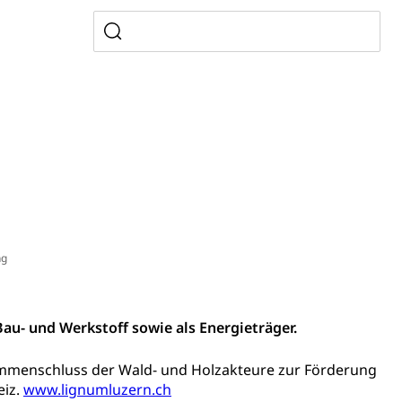
Pensionskasse, erste Säule, zweite Säule, dritte Säule,
rung
S Luzern)
AHV-Beiträge (WAS Luzern)
AHV-Altersrente (WAS Luzern)
Behinderung, Erwerbsunfähigkeit, Behinderte
ng
au- und Werkstoff sowie als Energieträger.
Denkmalpflege
sammenschluss der Wald- und Holzakteure zur Förderung
eiz.
www.lignumluzern.ch