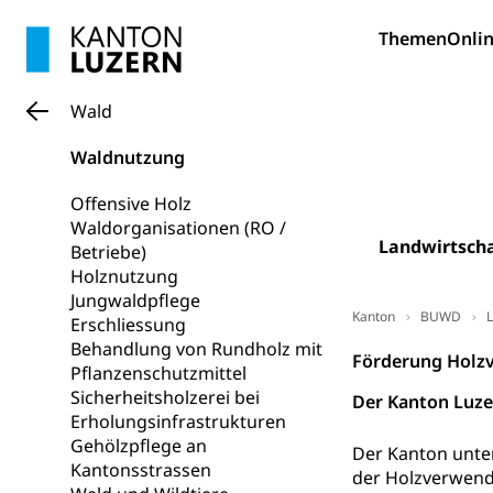
Themen
Onlin
Gesundheits
AHV / IV
Altersrente, Inv
Hilflosenentsch
Wald
Hilfslosenen
Behinderung
Waldnutzung
Informations
Körperbehinderu
Offensive Holz
IV-Leistunge
Waldorganisationen (RO /
Inklusion im
Landwirtscha
Betriebe)
Holznutzung
Kultur und Medi
Jungwaldpflege
Kanton
BUWD
L
Erschliessung
Archive und B
Behandlung von Rundholz mit
Förderung Holz
Pflanzenschutzmittel
Bücher, Bundesa
Sicherheitsholzerei bei
Der Kanton Luze
Staatsarchiv
Erholungsinfrastrukturen
Kulturelle Ein
Gehölzpflege an
Der Kanton unte
Museen, Theater
Kantonsstrassen
der Holzverwend