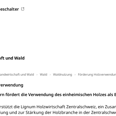
eschalter
versorgung
alidenrente, Witwenrente, Sozialversicherung, Vorsorgeeinrichtung, 
ädigung, Ergänzungsleistungen, Altersvorsorge, Todesfallversiche
tschädigung (WAS Luzern)
AHV-Hinterlassenenrente (WA
stelle AHV/IV
Ergänzungsleistungen (EL) (WAS Luzern)
ng, körperliche Behinderung, geistige Behinderung, psychische 
n (WAS Luzern)
 Sport
Menschen mit Behinderungen
ft und Wald
en
andwirtschaft und Wald
Wald
Waldnutzung
Förderung Holzverwendu
ibliotheken
verwendung
rchiv, Landesbibliothek
rn fördert die Verwendung des einheimischen Holzes als B
 Luzern
Zentral- und Hochschulbibliothek
Archiv der 
richtungen
rstützt die Lignum Holzwirtschaft Zentralschweiz, ein Zu
, Bibliotheken
ung und zur Stärkung der Holzbranche in der Zentralschw