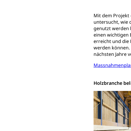
zentras (Bet
Mit dem Projekt 
untersucht, wie 
Persönliches
genutzt werden k
einen wichtigen 
Zivilstand
erreicht und die 
werden können. 
Geburt, Heirat, E
nächsten Jahre vo
Zivilstandsw
Adoption
Massnahmenplan
Adoptivkind, Ado
Adoption
Holzbranche bel
Aufenthaltsbe
Niederlassungsb
Amt für Migr
Ausweise und
Reisepass, Ident
Jagdausweis,
Einbürgerung