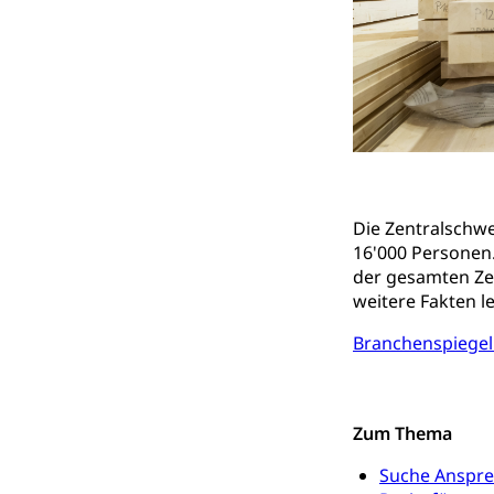
Reisepass, Id
Nationalität, St
Einbürgerungsv
Einbürgerun
Geburt
Geburtsurkunde,
Familienzula
Kinder und Ju
Mündigkeit, Kin
Die Zentralschwe
16'000 Personen. 
Kinder- und 
Pflege / Pfleg
der gesamten Ze
weitere Fakten l
Hauspflege, spit
Branchenspiegel 
Betreuende 
Religion
Kirche, Gottesdi
Religionsviel
Zum Thema
Sport
Freizeitaktivitä
Suche Anspre