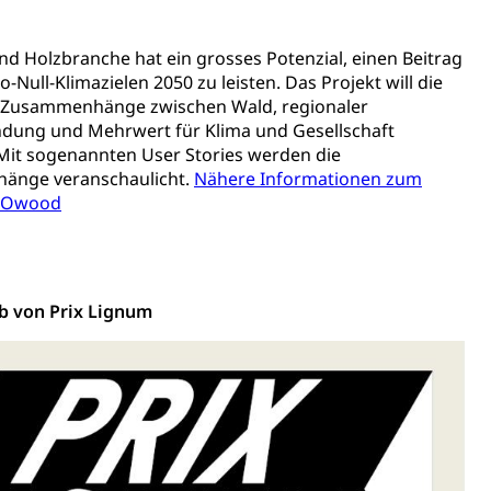
t
Verkehr und Infrastruktur vif
Kantonsstrassen
nd Holzbranche hat ein grosses Potenzial, einen Beitrag
o-Null-Klimazielen 2050 zu leisten. Das Projekt will die
Zusammenhänge zwischen Wald, regionaler
dung und Mehrwert für Klima und Gesellschaft
Mit sogenannten User Stories werden die
änge veranschaulicht.
Nähere Informationen zum
NNOwood
ewalt, elterliche Sorge
 von Prix Lignum
n, Sprengstoffe und Pyrotechnik