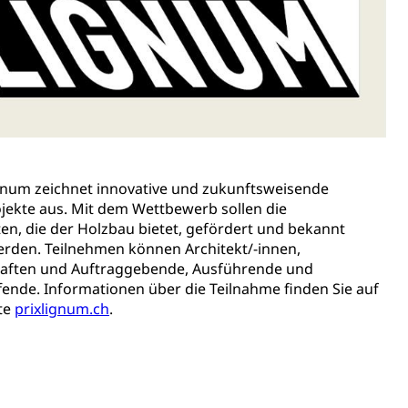
rzeugausweis)
Namensänderungen
rgerrechts, Verlust des Bürgerrechts,
h)
ignum zeichnet innovative und zukunftsweisende
jekte aus. Mit dem Wettbewerb sollen die
 und Jugendliche (WAS Luzern)
en, die der Holzbau bietet, gefördert und bekannt
rden. Teilnehmen können Architekt/-innen,
aften und Auftraggebende, Ausführende und
reuung von Angehörigen (WAS Luzern)
ende. Informationen über die Teilnahme finden Sie auf
te
prixlignum.ch
.
tanlagen