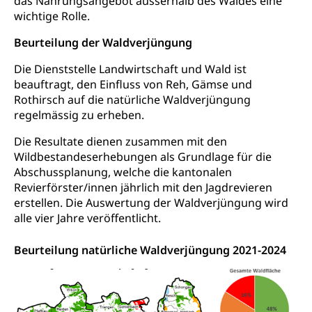
das Nahrungsangebot ausserhalb des Waldes eine
ZG)
wichtige Rolle.
Persönliches
Strassenverkehrsamt
Beurteilung der Waldverjüngung
Verkehr und Infrastruktur vif
Zivilstand
Die Dienststelle Landwirtschaft und Wald ist
Kantonsstrassen
Geburt, Heirat, Ehe, Partnerschaft, Tod,
beauftragt, den Einfluss von Reh, Gämse und
Zivilstandsamt, Zivilstandsregiste
Rothirsch auf die natürliche Waldverjüngung
regelmässig zu erheben.
Zivilstandswesen
Adoption
Die Resultate dienen zusammen mit den
Adoptivkind, Adoptiveltern, Adoptionsvermittlung,
Adoptionsverfahren, elterliche Gewalt, elterliche
Wildbestandeserhebungen als Grundlage für die
Sorge
Abschussplanung, welche die kantonalen
Revierförster/innen jährlich mit den Jagdrevieren
Adoption
Aufenthaltsbewilligungen
erstellen. Die Auswertung der Waldverjüngung wird
alle vier Jahre veröffentlicht.
Niederlassungsbewilligung, Aufenthalt,
Niederlassung, Wohnsitz
Beurteilung natürliche Waldverjüngung 2021-2024
Amt für Migration
Ausweise und Bescheinigungen
Reisepass, Identitätskarte, Visum, Geburtsurkunde