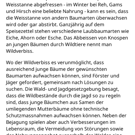
Kulturförderung und Vermittlung
Weisstanne abgefressen - im Winter bei Reh, Gams
und Hirsch eine beliebte Nahrung - kann es sein, dass
Angebote für Schulklassen
Mobilität
die Weisstanne von andern Baumarten überwachsen
Zentralschweizer Filmförderung
wird oder gar abstirbt. Ganzjährig auf dem
Speisezettel stehen verschiedene Laubbaumarten wie
Schiene und öffentlicher Verkehr
Eiche, Ahorn oder Esche. Das Abbeissen von Knospen
Schienenverkehr, Zugverkehr, Bahnverkehr,
an jungen Bäumen durch Wildtiere nennt man
Transportmittel, öffentlicher Verkehr
Wildverbiss.
Verkehrsverbund Luzern VVL
Schifffahrt
Wo der Wildverbiss es verunmöglicht, dass
ausreichend junge Bäume der gewünschten
Öffentlicher Verkehr Luzern Mobil
Schiffsverkehr, Binnenschifffahrt, Seeschifffahrt,
Baumarten aufwachsen können, sind Förster und
Flussschifffahrt
Jäger gefordert, gemeinsam nach Lösungen zu
suchen. Die Wald- und Jagdgesetzgebung besagt,
Schifffahrt (Strassenverkehrsamt)
Strasse
dass die Wildbestände durch die Jagd so zu regeln
Autoverkehr, Lastwagenverkehr, Schwerverkehr,
sind, dass junge Bäumchen aus Samen der
leistungsabhängige Schwerverkehrsabgabe,
umliegenden Mutterbäume ohne technische
Langsamverkehr, Transportmittel, Auto, Motorrad,
Schutzmassnahmen aufwachsen können. Neben der
Individualverkehr
Bejagung spielen aber auch Verbesserungen im
Lebensraum, die Vermeidung von Störungen sowie
zentras (Betrieb und Unterhalt LU, OW, NW,