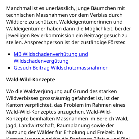
Manchmal ist es unerlässlich, junge Bäumchen mit
Militär, Militärdienst, Militärdienstpflicht,
Wehrpflicht, Berufssoldat, Militärdienstverweigerer,
technischen Massnahmen vor dem Verbiss durch
Dienstverweigerer, Militärdienstverweigerung,
Wildtiere zu schützen. Waldeigentümerinnen und
Wehrpflichtersatz, Wehrpflichtersatzabgabe
Waldeigentümer haben dann die Möglichkeit, bei der
jeweiligen Revierkommission ein Beitragsgesuch zu
Militär
Bevölkerungsschutz
stellen. Ansprechperson ist der zuständige Förster.
Schweizer Armee
Katastrophenschutz, Katastrophenhilfe, Polizei,
MB Wildschadenverhütung und
Feuerwehr, Gesundheitswesen, technische Betriebe,
Erwerbsausfallentschädigung (WAS Luzern)
Wildschadenvergütung
Alarmierung, Sirenentest
Gesuch Beitrag Wildschutzmassnahmen
Kantonaler Führungsstab
Polizei
Wald-Wild-Konzepte
Ordnungskräfte, Sicherheit, öffentliche Ordnung
Wo die Waldverjüngung auf Grund des starken
Wildverbisses grossräumig gefährdet ist, ist der
Polizei
Versorgung
Kanton verpflichtet, das Problem im Rahmen eines
Vorratshaltung, Vorrat
Wald-Wild-Konzeptes anzugehen. Wald-Wild-
Konzepte beinhalten Massnahmen im Bereich Wald,
Wasserversorgung
Waffen
Jagd, Landwirtschaft, Raumplanung sowie der
Nutzung der Wälder für Erholung und Freizeit. Im
Waffenerwerbsschein, Waffenschein, Waffenbüro,
Kanton Luzern sind für die Regionen Pilatus und Rigi
Waffentragen, Selbstverteidigung