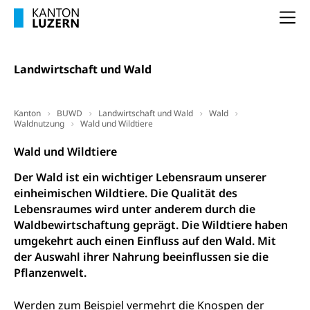
Menschen mit Behinderungen
Kultur und Medien
AHV-Altersrente (WAS Luzern)
Na
IV-Leistungen (WAS Luzern)
Archive und Bibliotheken
Bücher, Bundesarchiv, Landesbibliothek
Landwirtschaft und Wald
Staatsarchiv Luzern
Kulturelle Einrichtungen
Kanton
BUWD
Landwirtschaft und Wald
Wald
Zentral- und Hochschulbibliothek
Museen, Theater, Bibliotheken
Waldnutzung
Wald und Wildtiere
Archiv der Denkmalpflege
Dienststelle Kultur
Kulturförderung
Wald und Wildtiere
Kunst & Kultur (Luzern Tourismus)
Kulturpolitik, Sprachförderung, Denkmalpflege,
Der Wald ist ein wichtiger Lebensraum unserer
kulturelles Angebot, Kulturerbe, kulturelles Erbe,
einheimischen Wildtiere. Die Qualität des
Nachwuchsförderung, Vermittlung, Selektive
Lebensraumes wird unter anderem durch die
Förderung, Kulturausschreibungen, Kulturpreis,
Werkbeitrag, Produktionsbeitrag, Recherche,
Waldbewirtschaftung geprägt. Die Wildtiere haben
Bildende Kunst, Angewandte Kunst, Theater/Tanz,
umgekehrt auch einen Einfluss auf den Wald. Mit
Musik, Entwicklung, Programmbeiträge,
der Auswahl ihrer Nahrung beeinflussen sie die
Filmförderung, Regionale Förderfonds,
Pflanzenwelt.
Werkankäufe, Kunstankäufe, Kunst und Bau, Schule
und Kultur, Kulturgesuche, Kulturvermittlung
Werden zum Beispiel vermehrt die Knospen der