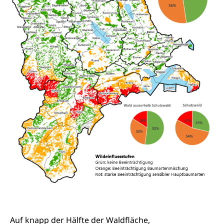
Jagdausweis, Fischereiausweis
Einbürgerung
Strafregisterauszug bestellen
Nationalität, Staatsangehörigkeit,
Staatsbürgerschaft, Bürgerrecht, Erwerb des
Waffen, Sprengstoffe und Pyrotechnik
Bürgerrechts, Verlust des Bürgerrechts,
Einbürgerungsverfahren
Reisepass, Identitätskarte
Einbürgerungen
Geburt
Strassenverkehrsamt (Führerausweis,
Fahrzeugausweis)
Geburtsurkunde, Geburtsschein, Geburtsanzeige
Namensänderungen
Familienzulagen (WAS Luzern)
Kinder und Jugendliche
Schwangerschaft / Geburt (gruezi.lu.ch)
Mündigkeit, Kindesschutz, Jugendschutz
Kinder- und Jugendförderung
Pflege / Pflegeheim
Psychische Gesundheit
Hauspflege, spitalexterne Pflege, Spitex
IV für Kinder und Jugendliche (WAS Luzern)
Betreuende Angehörige
Religion
Pflegeheimliste und freie Pflegeplätze
Kirche, Gottesdienst, Seelsorge,
Religionsgemeinschaft
Auf knapp der Hälfte der Waldfläche,
Betreuung von Angehörigen (WAS Luzern)