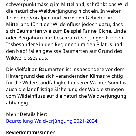
schwerpunktmässig im Mittelland, schränkt das Wild
Religionsvielfalt Im Kanton Luzern (unilu)
Sport
die natürliche Waldverjüngung nicht ein. In weiten
Religion (gruezi.lu.ch)
Freizeitaktivitäten, Schulsport, Spitzensport,
Teilen der Voralpen und einzelnen Gebieten im
Breitensport, Jugend und Sport, Sportanlagen
Mittelland führt der Wildeinfluss jedoch dazu, dass
sich Baumarten wie zum Beispiel Tanne, Eiche, Linde
Olympiateam Kanton Luzern
Tiere
oder Bergahorn nur beschränkt verjüngen können.
Insbesondere in den Regionen um den Pilatus und
Offene Sporthallen
Haustiere, Heimtiere, Wildtiere, Veterinärmedizin,
den Napf fallen gewisse Baumarten auf Grund des
Tiermedizin, Tierarzt, Tierschutz, Jagd, Fischerei,
Gesundheitsförderung
Wildverbisses aus.
Viehzucht
Jugend+Sport
Die Vielfalt an Baumarten ist insbesondere vor dem
Tierschutz
Todesfall
Hintergrund des sich verändernden Klimas wichtig
Freiwilliger Schulsport
Hobbytierhaltung und Bienen
Bestattung, Beerdigung, Testament, Erbrecht,
für die Widerstandfähigkeit unserer Wälder. Somit ist
Erbschaft, Todesschein, Todesanzeige,
Sportförderung
auch die langfristige Sicherung der Waldleistungen
Veterinärdienst
Zivilstandsamt, Erben, Erbenliste
vom Wildeinfluss auf die natürliche Waldverjüngung
Wildtiere
abhängig.
Ärztliche Todesbescheinigung
Halten von Wildtieren
Mehr Details hier:
Sicherheit
Beurteilung Waldverjüngung 2021-2024
Haltung Heimtiere
Revierkommissionen
Hunde
Armee