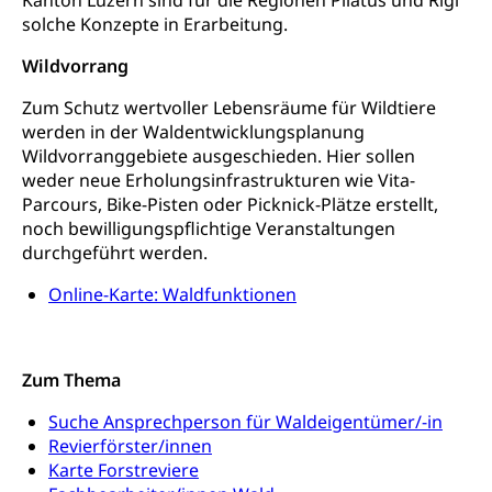
solche Konzepte in Erarbeitung.
Waffen, Sprengstoffe und Pyrotechnik
Zivildienst
Wildvorrang
Militärdienst
Zum Schutz wertvoller Lebensräume für Wildtiere
Bundesamt für Zivildienst ZIVI
werden in der Waldentwicklungsplanung
Zivilschutz
Wildvorranggebiete ausgeschieden. Hier sollen
Erwerbsausfallentschädigung (WAS Luzern)
Schutzdienstpflicht, Schutzraum,
weder neue Erholungsinfrastrukturen wie Vita-
Schutzraumbaupflicht
Parcours, Bike-Pisten oder Picknick-Plätze erstellt,
noch bewilligungspflichtige Veranstaltungen
Zivilschutz
durchgeführt werden.
Staat und Recht
Online-Karte: Waldfunktionen
Gleichstellung von Frau und Mann
Diskriminierung, Gleichstellungsbüro, Mobbing
Zum Thema
Gleichstellung aller Geschlechter und
Suche Ansprechperson für Waldeigentümer/-in
Zivilverfahren
Lebensformen
Revierförster/innen
Zivilrecht, Zivilrechtspflege, Gerichtsverfahren
Karte Forstreviere
Gleichstellung Menschen mit